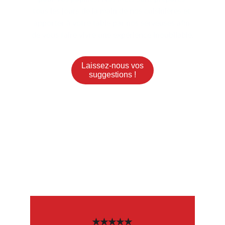
tous les jours de la main de nos cuisinières et 
apporter à votre table par nos serveuses afin 
de vous faire vivre une expérience inoubliable.
Laissez-nous vos
suggestions !
Avis de notre clientèle
Découvrez les retours de nos clients satisfaits 
de nos bons petits plats de chez nous !
★★★★★