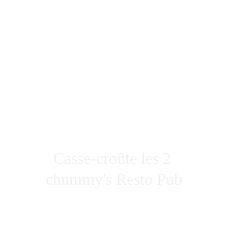
équipe.
Carte des vins
Bières locals
Microbrasserie
Casse-croûte les 2 
chummy's Resto Pub
Découvrez notre cuisine régionale raffinée à 
Sainte-Thérèse-de-Gaspé ! un véritable délice 
pour vos papilles. Nos mets sont préparés 